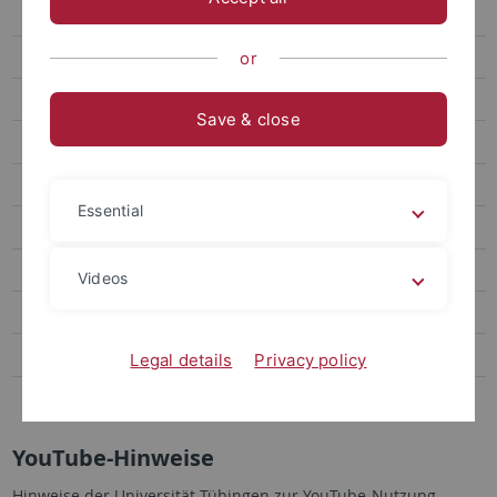
X-Hinweise
YouTube-Hinweise
or
YouTube-Nutzungskonzept
Save & close
YouTube-Datenschutzerklärung
YouTube-Datenschutzfolgenabschätzung
Essential
YouTube-Netiquette
YouTube-Disclaimer
Videos
LinkedIn-Hinweise
Datenschutzerklärung
Legal details
Privacy policy
Barrierefreiheit
YouTube-Hinweise
Hinweise der Universität Tübingen zur YouTube-Nutzung