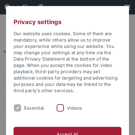
Skip
Skip
to
to
content
footer
Privacy settings
Our website uses cookies. Some of them are
mandatory, while others allow us to improve
your experience while using our website. You
You are here:
Startseite
...
YouTube-Hinweise
may change your settings at any time via the
Data Privacy Statement at the bottom of the
page. When you accept the cookies for video
Impressum
playback, third-party providers may set
additional cookies for targeting and advertising
Informationsdienste-Ordnung
purposes and your data may be linked to the
third party’s other services.
Impressum Newsletter
Bluesky-Hinweise
Essential
Videos
Facebook-Hinweise
Instagram-Hinweise
Accept all