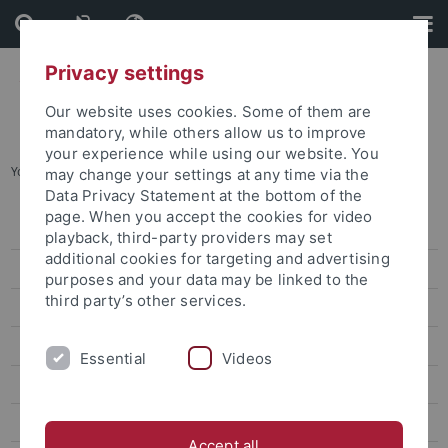
Skip
Skip
to
to
content
footer
Privacy settings
Our website uses cookies. Some of them are
mandatory, while others allow us to improve
your experience while using our website. You
You are here:
Startseite
...
Job- und Praktikumsbörse
may change your settings at any time via the
Data Privacy Statement at the bottom of the
page. When you accept the cookies for video
Beratung zum Berufseinstieg
playback, third-party providers may set
additional cookies for targeting and advertising
Career Service Chatbot
purposes and your data may be linked to the
third party’s other services.
Web-Seminare
Workshops
Essential
Videos
Angebote für internationale Studierende
Praktikum und Praxiserfahrung
Accept all