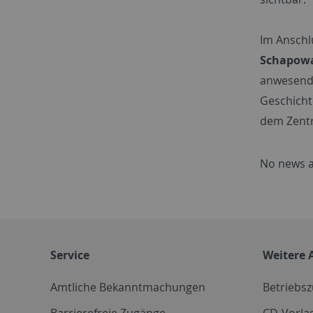
Im Anschl
Schapow
anwesend 
Geschicht
dem Zentr
No news a
Service
Weitere 
Amtliche Bekanntmachungen
Betriebs
Barrierefreie Zugänge
CD-Vorla