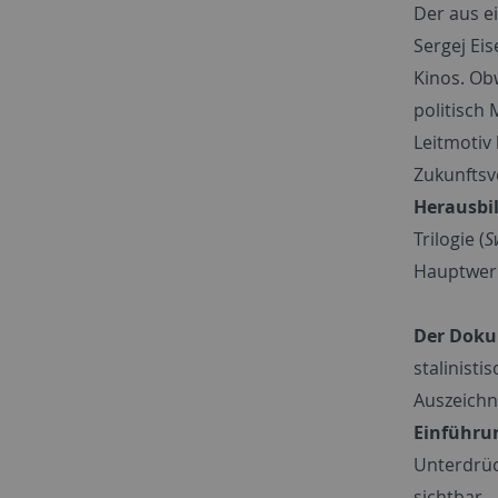
Der aus e
Sergej Ei
Kinos. Ob
politisch 
Leitmotiv 
Zukunftsv
Herausbi
Trilogie (
S
Hauptwer
Der Doku
stalinist
Auszeichn
Einführun
Unterdrüc
sichtbar.