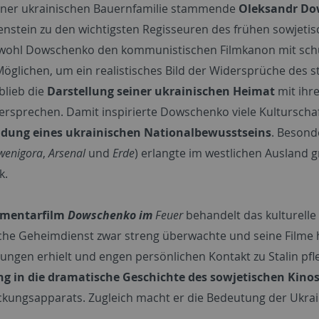
iner ukrainischen Bauernfamilie stammende
Oleksandr Do
senstein zu den wichtigsten Regisseuren des frühen sowjetis
wohl Dowschenko den kommunistischen Filmkanon mit schuf, 
Möglichen, um ein realistisches Bild der Widersprüche des st
blieb die
Darstellung seiner ukrainischen Heimat
mit ihr
ersprechen. Damit inspirierte Dowschenko viele Kulturschaf
ldung eines ukrainischen Nationalbewusstseins
. Besond
wenigora
,
Arsenal
und
Erde
) erlangte im westlichen Ausland 
k.
mentarfilm
Dowschenko im
Feuer
behandelt das kulturelle
ische Geheimdienst zwar streng überwachte und seine Filme h
ungen erhielt und engen persönlichen Kontakt zu Stalin pfle
g in die dramatische Geschichte des sowjetischen Kino
kungsapparats. Zugleich macht er die Bedeutung der Ukrain