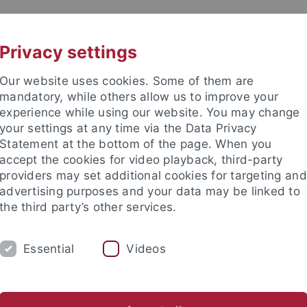
UNI A-Z
KONTAKT
Privacy settings
Our website uses cookies. Some of them are
mandatory, while others allow us to improve your
experience while using our website. You may change
your settings at any time via the Data Privacy
TUDIUM
Statement at the bottom of the page. When you
FORSCHUNG
EINRICHTUNGE
accept the cookies for video playback, third-party
providers may set additional cookies for targeting and
les und Publikationen
Campusleben
Im Dialog
Karriere
advertising purposes and your data may be linked to
the third party’s other services.
eben
Kunst und Kultur
Forum für Literatur, Künste und Med
Essential
Videos
staltungen