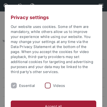
Skip
Skip
to
to
content
footer
Privacy settings
Our website uses cookies. Some of them are
mandatory, while others allow us to improve
your experience while using our website. You
You are here:
Startseite
...
Forschungstag
may change your settings at any time via the
Data Privacy Statement at the bottom of the
page. When you accept the cookies for video
Angebote für Lehrkräfte und Schulen
playback, third-party providers may set
additional cookies for targeting and advertising
Angebote für Kinder und Jugendliche
purposes and your data may be linked to the
third party’s other services.
Angebote für Bürgerinnen und Bürger
Angebote für Vereine, Zivilgesellschaft, Politik
Essential
Videos
Angebote für Forschende und Studierende
Studium Generale
Accept all