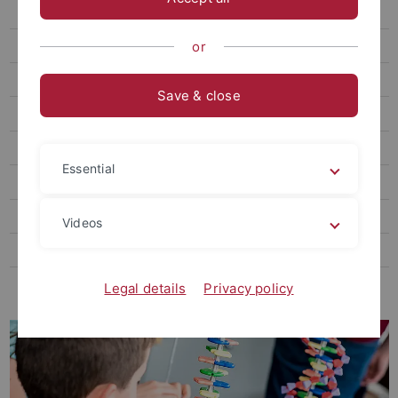
Kinder-Uni
Termine
or
Forschungstag
Save & close
Videos Hector Kinderakademien
Kinder-Uni „auf dem Lande“
Essential
Links
Schülerlabor Neurowissenschaften
Videos
Reallabor Kastanienhof
Demokratie Zukunftsfest
Legal details
Privacy policy