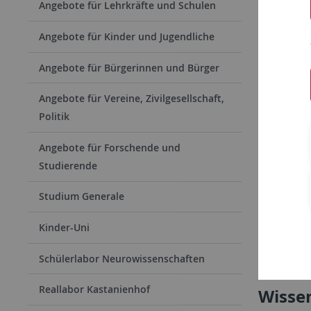
Angebote für Lehrkräfte und Schulen
Angebote für Kinder und Jugendliche
Exte
Angebote für Bürgerinnen und Bürger
Actua
please
Angebote für Vereine, Zivilgesellschaft,
video
Politik
with 
Angebote für Forschende und
be fo
Studierende
Studium Generale
Acc
Kinder-Uni
Schülerlabor Neurowissenschaften
Reallabor Kastanienhof
Wissen