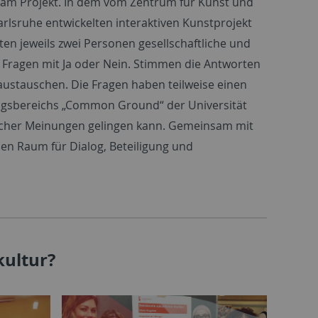
am Projekt. In dem vom Zentrum für Kunst und
rlsruhe entwickelten interaktiven Kunstprojekt
en jeweils zwei Personen gesellschaftliche und
e Fragen mit Ja oder Nein. Stimmen die Antworten
austauschen. Die Fragen haben teilweise einen
ngsbereichs „Common Ground“ der Universität
dlicher Meinungen gelingen kann. Gemeinsam mit
nen Raum für Dialog, Beteiligung und
kultur?