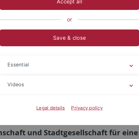
Accept all
rnal content
or
lly, you are supposed to see a video here. To display this co
Save & close
 click the "Accept" button below. Please note that by playing
 playback, third-party cookies may be set for targeting and
other services of the third-party provider. Further informa
Essential
und in our
privacy policy
.
Videos
ept
Legal details
Privacy policy
schaft und Stadtgesellschaft für eine