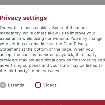
UNI A-Z
KONTAKT
Privacy settings
Our website uses cookies. Some of them are
mandatory, while others allow us to improve your
experience while using our website. You may change
your settings at any time via the Data Privacy
TUDIUM
Statement at the bottom of the page. When you
FORSCHUNG
EINRICHTUNGE
accept the cookies for video playback, third-party
providers may set additional cookies for targeting and
les und Publikationen
Campusleben
Im Dialog
Karriere
advertising purposes and your data may be linked to
the third party’s other services.
g
Demokratie Zukunftsfest
Essential
Videos
m "Demokratie Zukunftsfest"