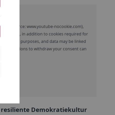
ntent (source:
www.youtube-nocookie.com
),
 the video, in addition to cookies required for
 advertising purposes, and data may be linked
tion and options to withdraw your consent can
 resiliente Demokratiekultur