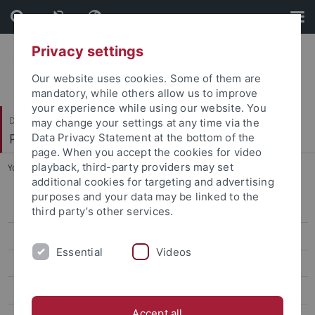
Skip
Skip
to
to
content
footer
Privacy settings
Our website uses cookies. Some of them are
mandatory, while others allow us to improve
your experience while using our website. You
Dezernat VI
may change your settings at any time via the
Personal und Innere Dienste
Data Privacy Statement at the bottom of the
page. When you accept the cookies for video
playback, third-party providers may set
You are here:
Startseite
...
Stellenbewirtschaftung
additional cookies for targeting and advertising
purposes and your data may be linked to the
Mitteilungen
third party’s other services.
Innere Dienste und Organisation
Essential
Videos
Personalabteilung
Personalentwicklung
Accept all