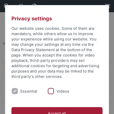
Skip
Skip
to
to
content
footer
Privacy settings
Our website uses cookies. Some of them are
mandatory, while others allow us to improve
your experience while using our website. You
You are here:
Startseite
...
Termine vergangener Semester
may change your settings at any time via the
Data Privacy Statement at the bottom of the
page. When you accept the cookies for video
Studienanfang
playback, third-party providers may set
additional cookies for targeting and advertising
Prüfungen
purposes and your data may be linked to the
third party’s other services.
Beiträge und Gebühren
Administration
Essential
Videos
Erfolgreich studieren
Semester- und Studienplanung
Accept all