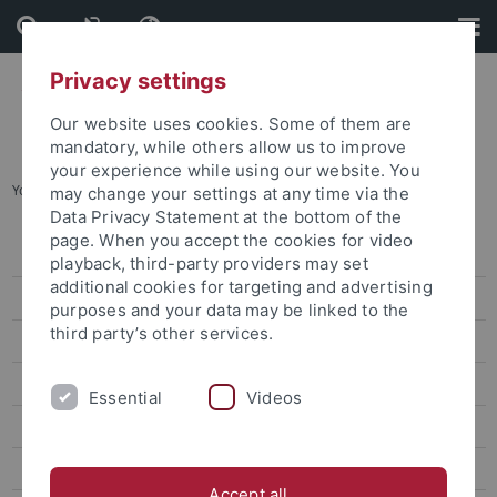
Skip
Skip
to
to
content
footer
Privacy settings
Our website uses cookies. Some of them are
mandatory, while others allow us to improve
your experience while using our website. You
You are here:
Startseite
...
Im Austausch
may change your settings at any time via the
Data Privacy Statement at the bottom of the
page. When you accept the cookies for video
Universitätsleitung
playback, third-party providers may set
additional cookies for targeting and advertising
Rektorin
purposes and your data may be linked to the
third party’s other services.
Im Austausch
Prorektor Nachhaltige Entwicklung
Essential
Videos
Prorektorin Lehre
Prorektorin Forschung
Accept all