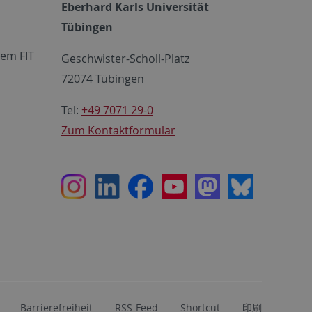
Eberhard Karls Universität
Tübingen
em FIT
Geschwister-Scholl-Platz
72074 Tübingen
Tel:
+49 7071 29-0
Zum Kontaktformular
Instagram
LinkedIn
Facebook
Youtube
Mastodon
Bluesky
Barrierefreiheit
RSS-Feed
Shortcut
印刷