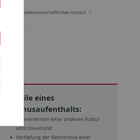
aften
Musikwissenschaftliches Institut
Vorteile eines
Erasmusaufenthalts:
Kennenlernen einer anderen Kultur
und Universität
Vertiefung der Kenntnisse einer