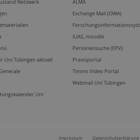
zustand Netzwerk
ALMA
gen
Exchange Mail (OWA)
zmaterialien
Forschungsinformationssyst
e
ILIAS, moodle
enü
Personensuche (EPV)
r Uni Tübingen aktuell
Praxisportal
Generale
Timms Video Portal
Webmail Uni Tübingen
ltungskalender Uni
Impressum
Datenschutzerklärung