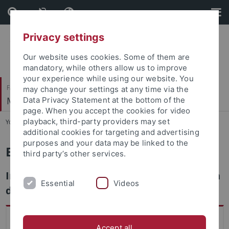
Skip
Skip
to
to
content
footer
Privacy settings
Our website uses cookies. Some of them are
mandatory, while others allow us to improve
your experience while using our website. You
Faculty of Humanities
may change your settings at any time via the
Musikwissenschaftliches Institut
Data Privacy Statement at the bottom of the
page. When you accept the cookies for video
playback, third-party providers may set
You are here:
Home
...
ERASMUS
additional cookies for targeting and advertising
purposes and your data may be linked to the
ERASMUS+ Austauschprogramm
third party’s other services.
Informationen für Tübinger Interessenten
Essential
Videos
der Musikwissenschaft
Das Musikwissenschaftliche Institut der Universität
Accept all