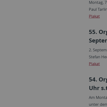
Montag, 7
Paul Tarli
Plakat
55. O
Septem
2. Septem
Stefan He
Plakat
54. Or
Uhr s.t
Am Montag
unter dem