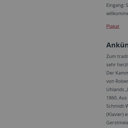
Eingang: S
willkomm
Plakat
Ankünd
Zum tradit
sehr herzl
Der Kamme
von Rober
Uhlands „
1860. Aus
Schmidt-
(Klavier) 
Gerstmeie