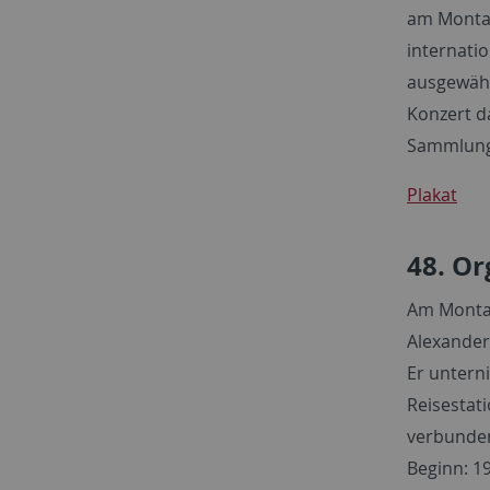
am Montag
internati
ausgewähl
Konzert da
Sammlung 
Plakat
48. Or
Am Montag,
Alexander 
Er untern
Reisestat
verbunde
Beginn: 19