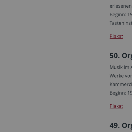
erlesenen
Beginn: 19
Tastenins
Plakat
50. Or
Musik im 
Werke von
Kammercho
Beginn: 19
Plakat
49. Or