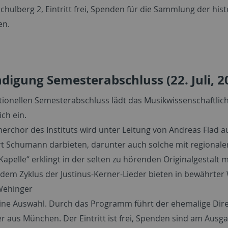
chulberg 2, Eintritt frei, Spenden für die Sammlung der his
en.
igung Semesterabschluss (22. Juli, 20
ionellen Semesterabschluss lädt das Musikwissenschaftliche
ich ein.
rchor des Instituts wird unter Leitung von Andreas Flad a
t Schumann darbieten, darunter auch solche mit regional
Kapelle“ erklingt in der selten zu hörenden Originalgestalt
 dem Zyklus der Justinus-Kerner-Lieder bieten in bewährte
Wehinger
eine Auswahl. Durch das Programm führt der ehemalige Direkt
r aus München. Der Eintritt ist frei, Spenden sind am Aus