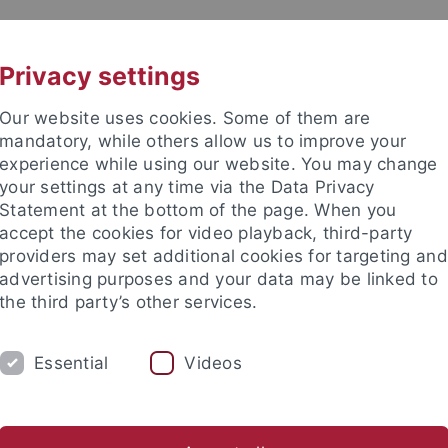
UNI A-Z
CONTACT
Privacy settings
Our website uses cookies. Some of them are
mandatory, while others allow us to improve your
experience while using our website. You may change
your settings at any time via the Data Privacy
Statement at the bottom of the page. When you
accept the cookies for video playback, third-party
Institut
providers may set additional cookies for targeting and
advertising purposes and your data may be linked to
the third party’s other services.
Essential
Videos
UNG
SAMMLUNGEN
PFLEGHOFSAAL
bliothek
Geschichte
Ensembles
Archiv Veranstaltunge