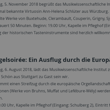
, 5. November 2018 begrüßt das Musikwissenschaftliche Ins
onal bekannte Virtuosin Ann-Helena Schlüter aus Würzburg. 
te Werke von Buxtehude, Clerambault, Couperin, Grigny, Sjö
uert 50 Minuten. Beginn: 19.00 Uhr, Kapelle im Pfleghof (Eing
der historischen Tasteninstrumente sind herzlich willkom
gelsoirée: Ein Ausflug durch die Euro
 6. August 2018, lädt das Musikwissenschaftliche Institut zu
Schön aus Stuttgart zu Gast sein wir.
immt einen Streifzug durch die europäische Orgellandschaft
ionen (Werke von Bruhns, Muffat und Lefébure-Wély) werden
n.
.00 Uhr, Kapelle im Pfleghof (Eingang: Schulberg 2), Eintrit