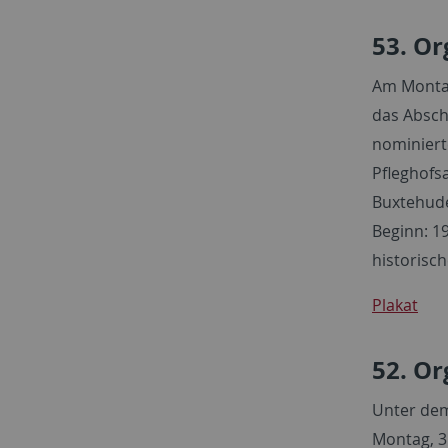
53. Or
Am Montag
das Absch
nominiert
Pfleghofs
Buxtehude
Beginn: 19
historisc
Plakat
52. Or
Unter dem
Montag, 3