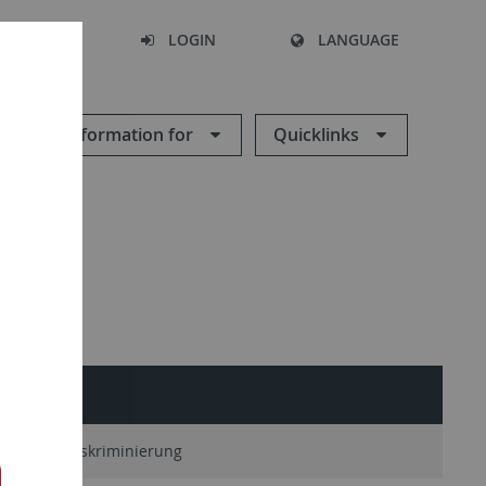
SEARCH
LOGIN
LANGUAGE
Information for
Quicklinks
n
Antidiskriminierung