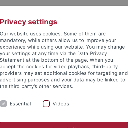
UNI A-Z
KONTAKT
Privacy settings
Our website uses cookies. Some of them are
mandatory, while others allow us to improve your
experience while using our website. You may change
your settings at any time via the Data Privacy
 für Ethik in den Wissenschaft
Statement at the bottom of the page. When you
accept the cookies for video playback, third-party
providers may set additional cookies for targeting and
advertising purposes and your data may be linked to
the third party’s other services.
RE
PUBLIKATIONEN
BIBLIOTHEK
Essential
Videos
EW
Anfahrt
Jahresrückblicke
Förderverein
Stellena
nd Institute
Internationales Zentrum für Ethik in den Wissensc