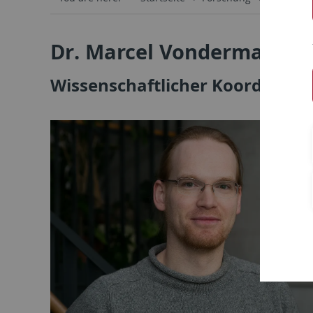
Dr. Marcel Vondermaßen
Wissenschaftlicher Koordinator