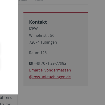
Kontakt
IZEW
Wilhelmstr. 56
72074 Tübingen
te im
Raum 126
ie und
+49 7071 29-77982
nung –
marcel.vondermassen
urde er
@izew.uni-tuebingen.de
uts für
r wiss.
 er die
führers
ntrums.