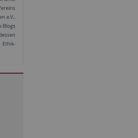
Vereins
n e.V..
k-Blogs
 dessen
 Ethik-