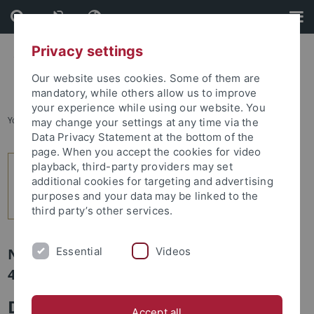
Skip
Skip
to
to
content
footer
Privacy settings
Our website uses cookies. Some of them are
mandatory, while others allow us to improve
your experience while using our website. You
You are here:
Startseite
...
12
may change your settings at any time via the
Data Privacy Statement at the bottom of the
page. When you accept the cookies for video
playback, third-party providers may set
additional cookies for targeting and advertising
purposes and your data may be linked to the
third party’s other services.
Essential
Videos
Newsletter Uni Tübingen aktuell Nr.
4/2011: Forschung
Der Spagat zwischen
Accept all