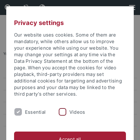
Skip
Skip
to
to
content
footer
Privacy settings
Our website uses cookies. Some of them are
mandatory, while others allow us to improve
your experience while using our website. You
You are here:
Startseite
...
Presse
may change your settings at any time via the
Data Privacy Statement at the bottom of the
page. When you accept the cookies for video
Aktuelles
playback, third-party providers may set
additional cookies for targeting and advertising
Forschungsprofil
purposes and your data may be linked to the
third party’s other services.
Projekte
Personen
Essential
Videos
Publikationen
Wissenschaftskommunikation
Accept all