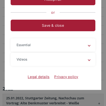
Fokus:Corona
Digitale Lernplattform
or
Virtuelle Ausstellung
Save & close
Das Virus bedroht alle UNGLEICH
Presse
Essential
Pressespiegel 2011-2015
Pressemitteilungen
Videos
Twitterhinweise
Projekte 2. Förderphase
Legal details
Privacy policy
2022
25.01.2022, Stuttgarter Zeitung, Nachschau zum
Vortrag: Alte Denkmuster verbreitet - Weiße