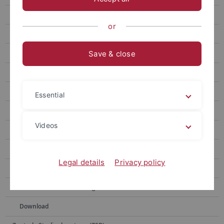
Kontakt
or
Geisteswissenschaftliche Fächer
Wirtschafts- und Sozialwissenschaftliche Fächer und Theologien
Save & close
Naturwissenschaftliche Fächer und Mathematik
Alma - Neues Campus-Management
Essential
Bachelor- und Masterstudiengänge
Videos
Fristen, Prüfungsanmeldung und Bachelor-/Masterarbeit
Prüfungsordungen und Modulhandbücher
Legal details
Privacy policy
Internationale Austauschstudierende
Weitere / Externe Prüfungsämter
Download