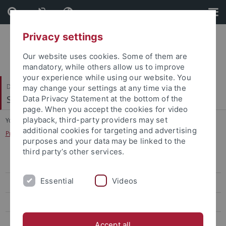
Skip
Skip
to
to
content
footer
Privacy settings
Our website uses cookies. Some of them are
mandatory, while others allow us to improve
your experience while using our website. You
Dezernat IV
may change your settings at any time via the
Studierende
Data Privacy Statement at the bottom of the
page. When you accept the cookies for video
playback, third-party providers may set
You are here:
Startseite
...
additional cookies for targeting and advertising
Prüfungsordungen und Modulhandbücher
purposes and your data may be linked to the
third party’s other services.
Studierenden Service Point (SSP)
Essential
Videos
Studierendenabteilung
Zulassung internationaler Studierender
Zentrales Prüfungsamt
Accept all