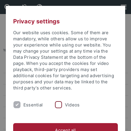
Skip
Skip
to
to
content
footer
Privacy settings
Our website uses cookies. Some of them are
mandatory, while others allow us to improve
your experience while using our website. You
You are here:
Startseite
...
Leitung und Koordination
may change your settings at any time via the
Data Privacy Statement at the bottom of the
page. When you accept the cookies for video
Leitbild
playback, third-party providers may set
additional cookies for targeting and advertising
Organisation
purposes and your data may be linked to the
third party’s other services.
Leitung und Koordination
Vorstand
Essential
Videos
Alphabetisches Personenverzeichnis
Gleichstellung
Accept all