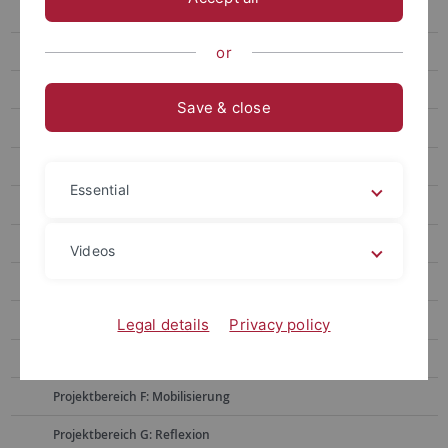
Assoziierte Forschungsprojekte
Projekte der 1. Förderphase
or
Projekte der 2. Förderphase
Save & close
Projektbereich E: Diagnose - Bewältigungspraxis
E01 Senatsaristokratie
Essential
E02 Agrarische Arbeitskräfte
E04 Börsencrash
Videos
E05 Versalzung und Landwirtschaft
E06 Stadtteile
Legal details
Privacy policy
E07 Humanitäre Hilfe
Projektbereich F: Mobilisierung
Projektbereich G: Reflexion