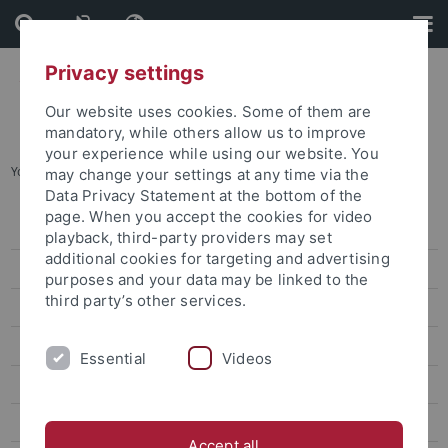
Skip
Skip
to
to
content
footer
Privacy settings
Our website uses cookies. Some of them are
mandatory, while others allow us to improve
your experience while using our website. You
You are here:
Startseite
...
E04 Börsencrash
may change your settings at any time via the
Data Privacy Statement at the bottom of the
page. When you accept the cookies for video
Aktuelles
playback, third-party providers may set
additional cookies for targeting and advertising
Forschungsprofil
purposes and your data may be linked to the
third party’s other services.
Projekte
Diagnose – Praxis (E)
Essential
Videos
Mobilisierung (F)
Reflexion (G)
Accept all