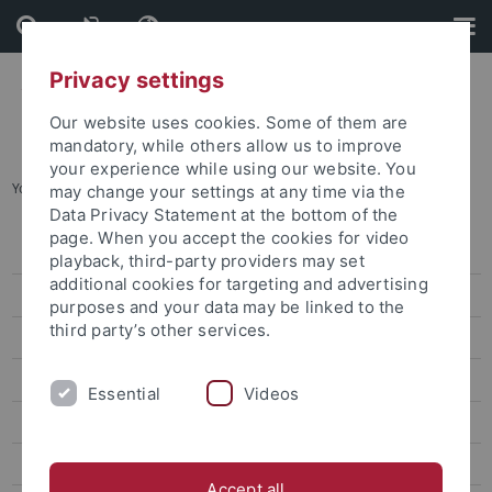
Skip
Skip
to
to
content
footer
Privacy settings
Our website uses cookies. Some of them are
mandatory, while others allow us to improve
your experience while using our website. You
You are here:
Startseite
...
Beratung
may change your settings at any time via the
Data Privacy Statement at the bottom of the
page. When you accept the cookies for video
Graduiertenakademie
playback, third-party providers may set
additional cookies for targeting and advertising
Über Uns
purposes and your data may be linked to the
third party’s other services.
Weiterbildung
Beratung|Coaching|Mentoring
Essential
Videos
Beratung
Promotionsinteressierte
Accept all