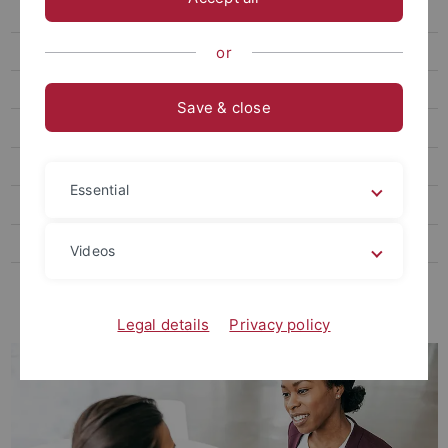
Individualcoaching
Mentoringprogramme
or
Umgang mit Konflikten
Save & close
Mental Health
Potentialanalyse
Essential
Infoportal
Promovieren in Tübingen
Videos
Fördermöglichkeiten für WissenschaftlerInnen in frühen und
mittleren Karrierephasen
Legal details
Privacy policy