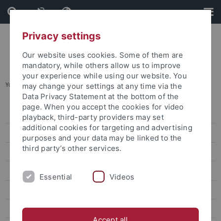
Skip
Skip
to
to
content
footer
Privacy settings
Our website uses cookies. Some of them are
mandatory, while others allow us to improve
your experience while using our website. You
You are here:
Startseite
...
ERASMUS+
may change your settings at any time via the
Data Privacy Statement at the bottom of the
page. When you accept the cookies for video
Forschungsförderung
playback, third-party providers may set
additional cookies for targeting and advertising
DFG-Programme
purposes and your data may be linked to the
third party’s other services.
Europäische Forschungsförderung
COST
Essential
Videos
ERASMUS+
Interreg
Accept all