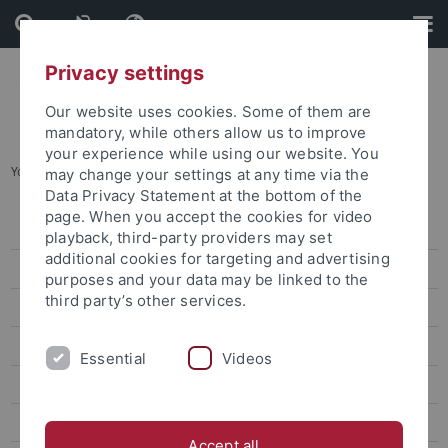
Skip
Skip
to
to
content
footer
Privacy settings
Our website uses cookies. Some of them are
mandatory, while others allow us to improve
your experience while using our website. You
You are here:
Startseite
...
Team und Kontakt
may change your settings at any time via the
Data Privacy Statement at the bottom of the
page. When you accept the cookies for video
Degree-seeking students
playback, third-party providers may set
additional cookies for targeting and advertising
Promotion für internationale Kandidaten
purposes and your data may be linked to the
third party’s other services.
Erasmus und Austausch nach Tübingen
Bewerbung und Vorbereitung
Essential
Videos
Ankommen und Studieren
Abreise und Transkript
Accept all