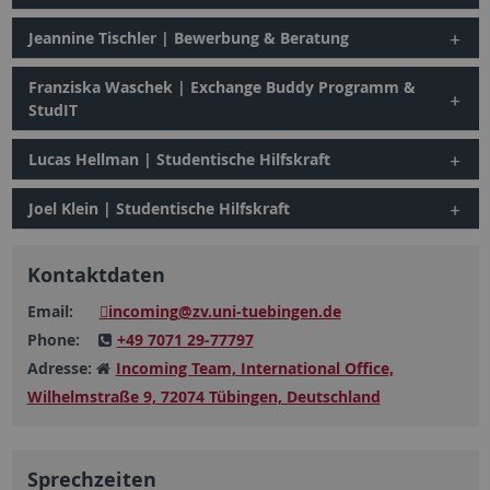
Jeannine Tischler | Bewerbung & Beratung
Franziska Waschek | Exchange Buddy Programm &
StudIT
Lucas Hellman | Studentische Hilfskraft
Joel Klein | Studentische Hilfskraft
Kontaktdaten
Email:
incoming
@zv.uni-tuebingen.de
Phone:
+49 7071 29-77797
Adresse:
Incoming Team, International Office,
Wilhelmstraße 9, 72074 Tübingen, Deutschland
Sprechzeiten