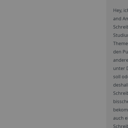
Hey, i
and Am
Schrei
Studiu
Themen
den Pu
andere
unter 
soll od
deshal
Schrei
bissch
bekomm
auch e
Schrei