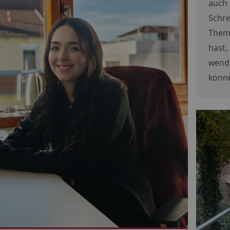
auch
Schre
Theme
hast
wend
könn