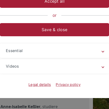
Accept all
sitätsorientierten Schreibzen
or
Save & close
Essential
Videos
Legal details
Privacy policy
n
Anne-Isabelle Keßler
, studiere