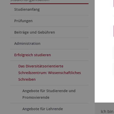
Diver
Studienanfang
Prüfungen
Beiträge und Gebühren
Administration
Erfolgreich studieren
Das Diversitätsorientierte
Schreibzentrum: Wissenschaftliches
Schreiben
Angebote für Studierende und
Promovierende
Angebote für Lehrende
Ich bi