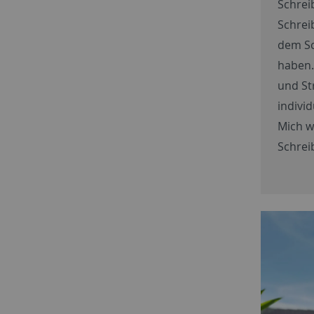
Schrei
Schrei
dem Sc
haben.
und St
individ
Mich w
Schrei