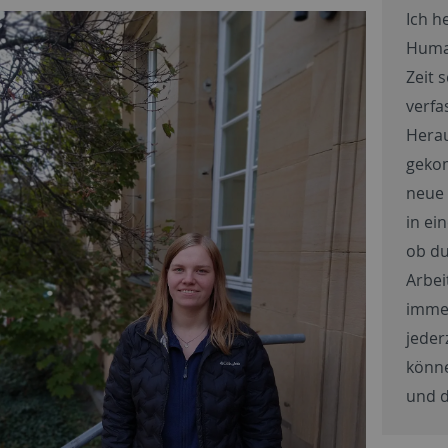
Ich h
Human
Zeit 
verfa
Hera
geko
neue 
in ei
ob du
Arbei
immer
jeder
könne
und d