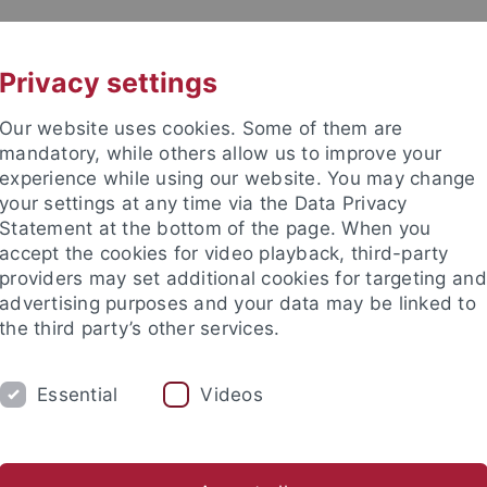
UNI A-Z
KONTAKT
Privacy settings
Our website uses cookies. Some of them are
mandatory, while others allow us to improve your
experience while using our website. You may change
your settings at any time via the Data Privacy
TUDIUM
Statement at the bottom of the page. When you
FORSCHUNG
EINRICHTUNGE
accept the cookies for video playback, third-party
providers may set additional cookies for targeting and
bung und Immatrikulation
Beratung und Info
Studienorga
advertising purposes and your data may be linked to
the third party’s other services.
anisation
Erfolgreich studieren
Das Diversitätsorientierte S
Essential
Videos
chreibtutorinnen und Schreibt