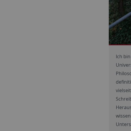
Ich bi
Univer
Philos
defini
vielsei
Schrei
Heraus
wissen
Unters