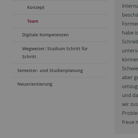
Intern
Konzept
beschä
Team
Formen
habe ic
Digitale Kompetenzen
Schrei
Wegweiser: Studium Schritt für
unters
Schritt
können.
Schwie
Semester- und Studienplanung
aber g
Neuorientierung
umzuge
und da
wir zu
Proble
freue 