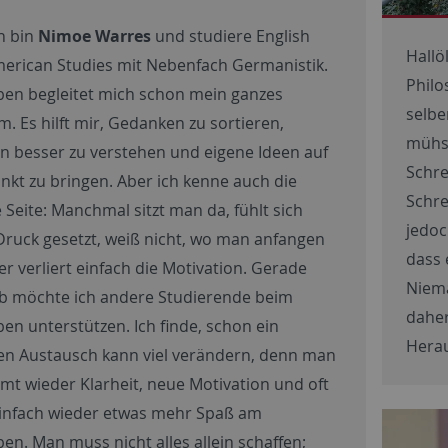
ch bin
Nimoe Warres
und studiere English
Hallö
erican Studies mit Nebenfach Germanistik.
Philo
ben begleitet mich schon mein ganzes
selbe
m. Es hilft mir, Gedanken zu sortieren,
mühs
 besser zu verstehen und eigene Ideen auf
Schre
nkt zu bringen. Aber ich kenne auch die
Schre
 Seite: Manchmal sitzt man da, fühlt sich
jedoc
Druck gesetzt, weiß nicht, wo man anfangen
dass 
er verliert einfach die Motivation. Gerade
Niema
b möchte ich andere Studierende beim
daher
ben unterstützen. Ich finde, schon ein
Hera
en Austausch kann viel verändern, denn man
t wieder Klarheit, neue Motivation und oft
infach wieder etwas mehr Spaß am
ben. Man muss nicht alles allein schaffen;