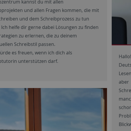
bzentrum kannst du mit allen
bprojekten und allen Fragen kommen, die mit
hreiben und dem Schreibprozess zu tun
 Ich helfe dir gerne dabei Lösungen zu finden
rategien zu erlernen, die zu deinem
uellen Schreibstil passen.
ürde es freuen, wenn ich dich als
Hallo
btutorin unterstützen darf.
Deuts
Lese
aber 
Schr
manch
scho
Prob
Blick