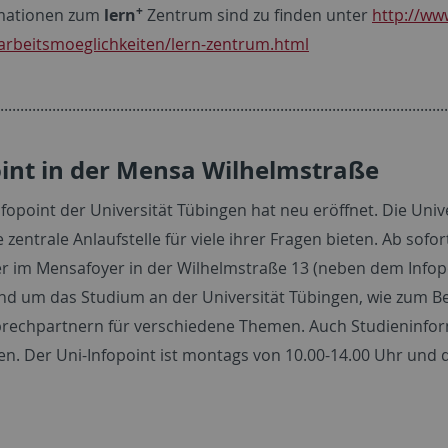
+
rmationen zum
lern
Zentrum sind zu finden unter
http://ww
arbeitsmoeglichkeiten/lern-zentrum.html
................................................................................................................
int in der Mensa Wilhelmstraße
nfopoint der Universität Tübingen hat neu eröffnet. Die Un
 zentrale Anlaufstelle für viele ihrer Fragen bieten. Ab sof
er im Mensafoyer in der Wilhelmstraße 13 (neben dem Infopo
nd um das Studium an der Universität Tübingen, wie zum Be
rechpartnern für verschiedene Themen. Auch Studieninfo
n. Der Uni-Infopoint ist montags von 10.00-14.00 Uhr und di