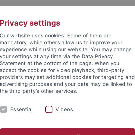
UNI A-Z
KONTAKT
Privacy settings
Our website uses cookies. Some of them are
mandatory, while others allow us to improve your
experience while using our website. You may change
your settings at any time via the Data Privacy
TUDIUM
Statement at the bottom of the page. When you
FORSCHUNG
EINRICHTUNGE
accept the cookies for video playback, third-party
providers may set additional cookies for targeting and
les und Publikationen
Campusleben
Im Dialog
Karriere
advertising purposes and your data may be linked to
the third party’s other services.
s und Publikationen
Newsletter Uni Tübingen aktuell
2013
Essential
Videos
tter Uni Tübingen aktuell Nr. 3/2013