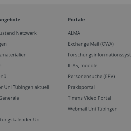
Angebote
Portale
zustand Netzwerk
ALMA
gen
Exchange Mail (OWA)
zmaterialien
Forschungsinformationssyst
e
ILIAS, moodle
enü
Personensuche (EPV)
r Uni Tübingen aktuell
Praxisportal
Generale
Timms Video Portal
Webmail Uni Tübingen
ltungskalender Uni