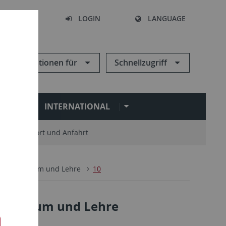
SEARCH
LOGIN
LANGUAGE
Informationen für
Schnellzugriff
N
INTERNATIONAL
Standort und Anfahrt
3
Studium und Lehre
10
: Studium und Lehre