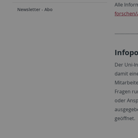
Alle Info
Newsletter - Abo
forschen/
...................
Infopo
Der Uni-I
damit eine
Mitarbeit
Fragen ru
oder Ansp
ausgegebe
geöffnet.