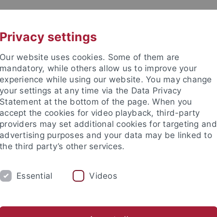
UNI A-Z
KONTAKT
Privacy settings
Our website uses cookies. Some of them are
mandatory, while others allow us to improve your
experience while using our website. You may change
your settings at any time via the Data Privacy
TUDIUM
Statement at the bottom of the page. When you
FORSCHUNG
EINRICHTUNGE
accept the cookies for video playback, third-party
providers may set additional cookies for targeting and
les und Publikationen
Campusleben
Im Dialog
Karriere
advertising purposes and your data may be linked to
the third party’s other services.
s und Publikationen
Newsletter Uni Tübingen aktuell
2014
Essential
Videos
tter Uni Tübingen aktuell Nr. 4/2014