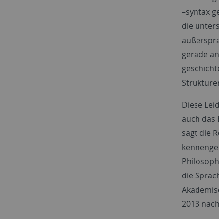
–syntax ge
die unter
außerspra
gerade an 
geschicht
Strukture
Diese Leid
auch das 
sagt die 
kennengel
Philosophi
die Sprac
Akademisch
2013 nach