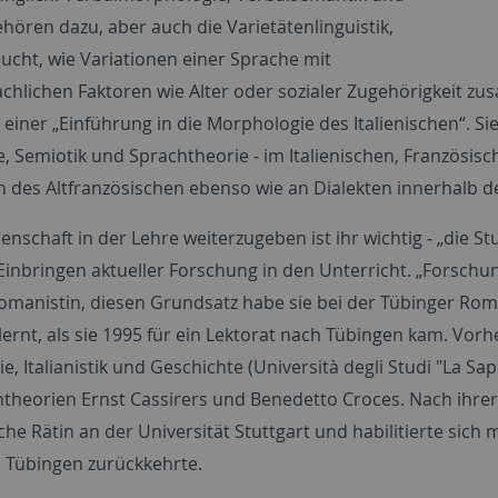
hören dazu, aber auch die Varietätenlinguistik,
sucht, wie Variationen einer Sprache mit
chlichen Faktoren wie Alter oder sozialer Zugehörigkeit z
einer „Einführung in die Morphologie des Italienischen“. Sie
e, Semiotik und Sprachtheorie ‒ im Italienischen, Französis
n des Altfranzösischen ebenso wie an Dialekten innerhalb 
enschaft in der Lehre weiterzugeben ist ihr wichtig ‒ „die S
Einbringen aktueller Forschung in den Unterricht. „Forschun
Romanistin, diesen Grundsatz habe sie bei der Tübinger Roma
ernt, als sie 1995 für ein Lektorat nach Tübingen kam. Vor
e, Italianistik und Geschichte (Università degli Studi "La Sa
htheorien Ernst Cassirers und Benedetto Croces. Nach ihrer 
e Rätin an der Universität Stuttgart und habilitierte sich m
 Tübingen zurückkehrte.