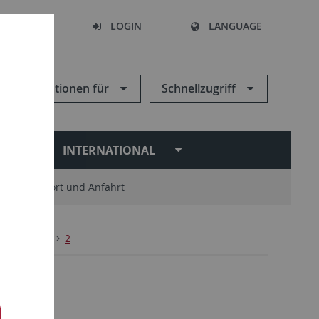
SEARCH
LOGIN
LANGUAGE
Informationen für
Schnellzugriff
N
INTERNATIONAL
Standort und Anfahrt
4
Leute
2
: Leute