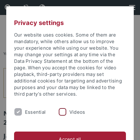
Skip
Skip
to
to
content
footer
Privacy settings
Our website uses cookies. Some of them are
mandatory, while others allow us to improve
your experience while using our website. You
You are here:
Startseite
...
3
may change your settings at any time via the
Data Privacy Statement at the bottom of the
page. When you accept the cookies for video
playback, third-party providers may set
additional cookies for targeting and advertising
purposes and your data may be linked to the
third party’s other services.
Essential
Videos
Newsletter Uni Tübingen aktuell Nr.
2/2016: Forum
Jame’at Al-Atfal heißt Kinderuni
Accept all