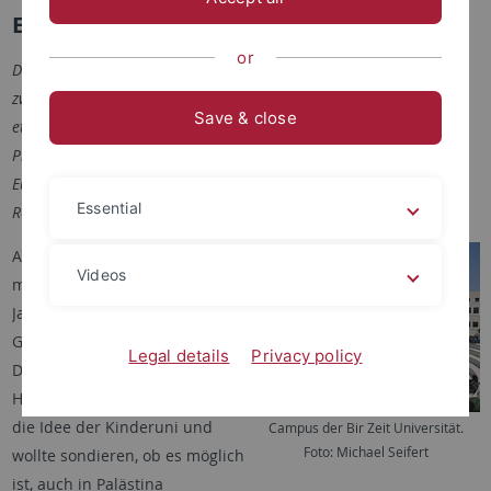
Eine Reise nach Palästina
or
Das Goethe-Institut in Ramallah möchte gerne in Kooperation mit
zwei palästinensischen Universitäten Kinderunis in Palästina
Save & close
etablieren. Im März reiste deswegen Michael Seifert, langjähriger
Pressereferent der Universität Tübingen und Präsident des
European Children’s Universities Network, nach Ramallah. Ein
Essential
Reisebericht.
Aus heiterem Himmel erreichte
Videos
mich im Dezember letzten
Jahres eine Einladung des
Goethe-Instituts in Ramallah.
Legal details
Privacy policy
Die Leiterin des Instituts, Laura
Hartz, kannte aus Deutschland
die Idee der Kinderuni und
Campus der Bir Zeit Universität.
Foto: Michael Seifert
wollte sondieren, ob es möglich
ist, auch in Palästina