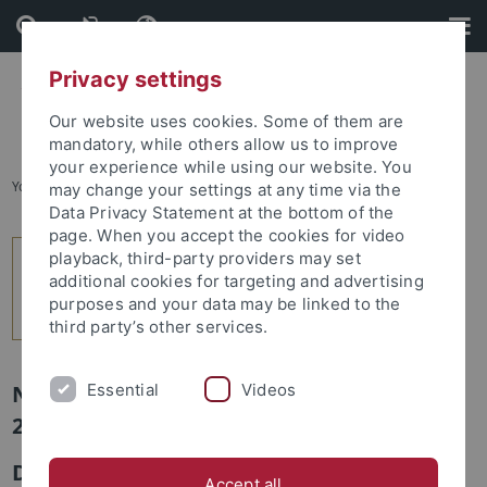
Skip
Skip
to
to
content
footer
Privacy settings
Our website uses cookies. Some of them are
mandatory, while others allow us to improve
your experience while using our website. You
You are here:
Startseite
...
4
may change your settings at any time via the
Data Privacy Statement at the bottom of the
page. When you accept the cookies for video
playback, third-party providers may set
additional cookies for targeting and advertising
purposes and your data may be linked to the
third party’s other services.
Essential
Videos
Newsletter Uni Tübingen aktuell Nr.
2/2016: Studium und Lehre
Das Universitätsarchiv Tübingen – ein Ort
Accept all