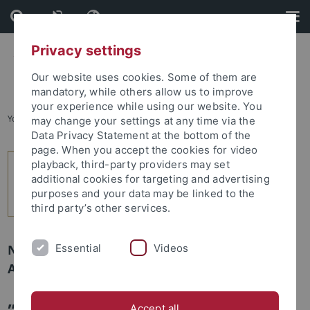
Skip
Skip
to
to
content
footer
Privacy settings
Our website uses cookies. Some of them are
mandatory, while others allow us to improve
your experience while using our website. You
You are here:
Startseite
...
1
may change your settings at any time via the
Data Privacy Statement at the bottom of the
page. When you accept the cookies for video
playback, third-party providers may set
additional cookies for targeting and advertising
purposes and your data may be linked to the
third party’s other services.
Essential
Videos
Newsletter Uni Tübingen aktuell Nr. 1/2019:
Alumni Tübingen
„Die Zeit in Tübingen hat mich
Accept all