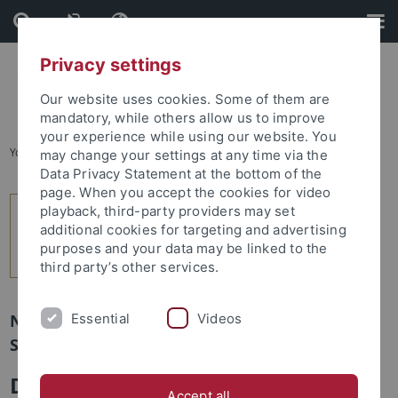
Skip
Skip
to
to
content
footer
Privacy settings
Our website uses cookies. Some of them are
mandatory, while others allow us to improve
your experience while using our website. You
You are here:
Startseite
...
3
may change your settings at any time via the
Data Privacy Statement at the bottom of the
page. When you accept the cookies for video
playback, third-party providers may set
additional cookies for targeting and advertising
purposes and your data may be linked to the
third party’s other services.
Essential
Videos
Newsletter Uni Tübingen aktuell Nr. 1/2019:
Schwerpunkt
Das Promotionsverfahren
Accept all