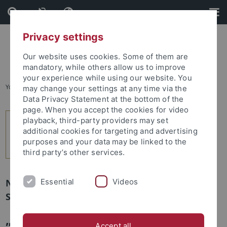
Skip
Skip
to
to
content
footer
Privacy settings
Our website uses cookies. Some of them are
mandatory, while others allow us to improve
your experience while using our website. You
You are here:
Startseite
...
2
may change your settings at any time via the
Data Privacy Statement at the bottom of the
page. When you accept the cookies for video
playback, third-party providers may set
additional cookies for targeting and advertising
purposes and your data may be linked to the
third party’s other services.
Essential
Videos
Newsletter Uni Tübingen aktuell Nr. 1/2019:
Studium und Lehre
„Archäologie der Zukunft –
Accept all