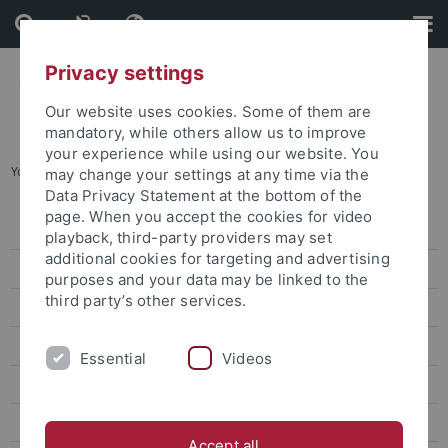
Skip
Skip
to
to
content
footer
Privacy settings
Our website uses cookies. Some of them are
mandatory, while others allow us to improve
your experience while using our website. You
You are here:
Startseite
...
Diversity Audit
may change your settings at any time via the
Data Privacy Statement at the bottom of the
page. When you accept the cookies for video
Policies - Strategien
playback, third-party providers may set
additional cookies for targeting and advertising
"audit familiengerechte hochschule"
purposes and your data may be linked to the
third party’s other services.
Diversitätsstrategie
Diversity Audit
Essential
Videos
Charta der Vielfalt
Service
Accept all