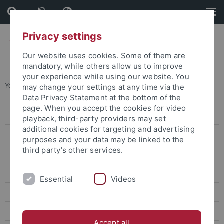
Skip
Skip
to
to
content
footer
Privacy settings
Our website uses cookies. Some of them are
mandatory, while others allow us to improve
your experience while using our website. You
You are here:
Startseite
...
Kinderbetreuung
may change your settings at any time via the
Data Privacy Statement at the bottom of the
page. When you accept the cookies for video
Policies - Strategien
playback, third-party providers may set
additional cookies for targeting and advertising
Service
purposes and your data may be linked to the
third party’s other services.
Studieren mit Kind in Tübingen
Studentischer Mutterschutz
Essential
Videos
Wissenschaftliche Qualifizierung und Familie
Arbeiten mit Kind
Accept all