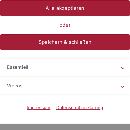
Alle akzeptieren
sch-Naturwissenschaftliche Fakultät
...
Prof. Dr. M. Lämmer
r
Infos zu Lehrveranstaltungen
oder
Speichern & schließen
Essentiell
Videos
Impressum
Datenschutzerklärung