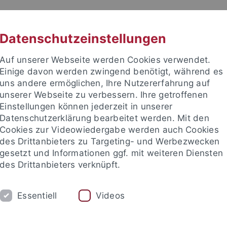
RACHE
UNI A-Z
KONTAKT
SUC
Datenschutzeinstellungen
Auf unserer Webseite werden Cookies verwendet.
Einige davon werden zwingend benötigt, während es
uns andere ermöglichen, Ihre Nutzererfahrung auf
unserer Webseite zu verbessern. Ihre getroffenen
Einstellungen können jederzeit in unserer
akultät
Datenschutzerklärung bearbeitet werden. Mit den
ie
Cookies zur Videowiedergabe werden auch Cookies
des Drittanbieters zu Targeting- und Werbezwecken
gesetzt und Informationen ggf. mit weiteren Diensten
des Drittanbieters verknüpft.
PROF. DR. F. BÖCKLER
PROF. DR. M. LÄM
Essentiell
Videos
oup Members
Studieren im Ausland
Teaching
Publicat