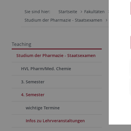
Sie sind hier:
Startseite
Fakultäten
Mathemati
Studium der Pharmazie - Staatsexamen
4. Semeste
Teaching
Studium der Pharmazie - Staatsexamen
HVL Pharm/Med. Chemie
3. Semester
4. Semester
wichtige Termine
Infos zu Lehrveranstaltungen