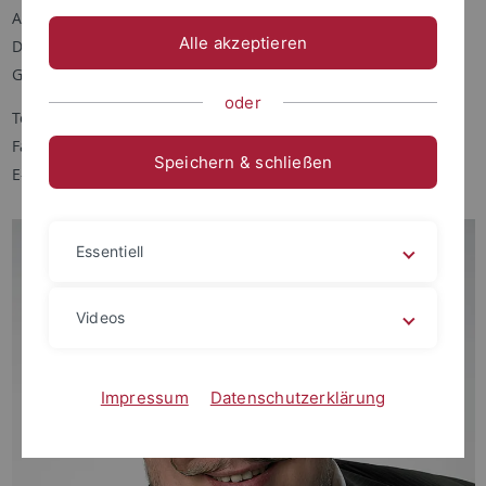
Auf der Morgenstelle 8 (Haus B)
Alle akzeptieren
D - 72076 Tübingen
Germany
oder
Tel.: +49 7071 29 74567
Fax: +49 7071 29 5637
Speichern & schließen
E-Mail:
frank.boeckler
@uni-tuebingen.de
Essentiell
Videos
Impressum
Datenschutzerklärung