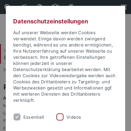
Direkt
Direkt
zum
zur
Inhalt
Fußleiste
Datenschutzeinstellungen
Auf unserer Webseite werden Cookies
verwendet. Einige davon werden zwingend
benötigt, während es uns andere ermöglichen,
Mathematisch-Naturwissenschaftliche Fakultät
Ihre Nutzererfahrung auf unserer Webseite zu
Pharmazeutische Chemie
verbessern. Ihre getroffenen Einstellungen
können jederzeit in unserer
Datenschutzerklärung bearbeitet werden. Mit
Sie sind hier:
Startseite
...
Prof. Dr. F. Böckler
den Cookies zur Videowiedergabe werden auch
Cookies des Drittanbieters zu Targeting- und
Prof. Dr. Frank M. Böckler
Werbezwecken gesetzt und Informationen ggf.
mit weiteren Diensten des Drittanbieters
Apotheker
verknüpft.
Molekulares Design & Pharmazeutische Biophysik
Lehrstuhl Pharmazeutische Chemie
Essentiell
Videos
Pharmazeutisches Institut
Eberhard Karls Universität Tübingen