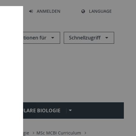
HEN
ANMELDEN
LANGUAGE
Informationen für
Schnellzugriff
MOLEKULARE BIOLOGIE
Zellbiologie
MSc MCBI Curriculum