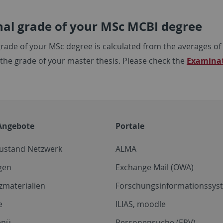
nal grade of your MSc MCBI degree
 grade of your MSc degree is calculated from the averages o
 the grade of your master thesis. Please check the
Examinat
Angebote
Portale
zustand Netzwerk
ALMA
gen
Exchange Mail (OWA)
zmaterialien
Forschungsinformationssyst
e
ILIAS, moodle
enü
Personensuche (EPV)