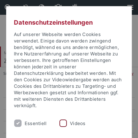
Direkt
Direkt
zum
zur
Inhalt
Fußleiste
Datenschutzeinstellungen
Auf unserer Webseite werden Cookies
verwendet. Einige davon werden zwingend
benötigt, während es uns andere ermöglichen,
Mathematisch-Naturwissenschaftliche Fakultät
Ihre Nutzererfahrung auf unserer Webseite zu
Zellbiologie
verbessern. Ihre getroffenen Einstellungen
können jederzeit in unserer
Datenschutzerklärung bearbeitet werden. Mit
Sie sind hier:
Startseite
...
Quantitative and Computational Biology
den Cookies zur Videowiedergabe werden auch
Cookies des Drittanbieters zu Targeting- und
Fundamentals of Cellular and Immunological Biosciences
Werbezwecken gesetzt und Informationen ggf.
mit weiteren Diensten des Drittanbieters
Methods in Cellular and Immunological Biosciences
verknüpft.
Spotlights on Current Research Topics
Essentiell
Videos
Advanced Elective Module