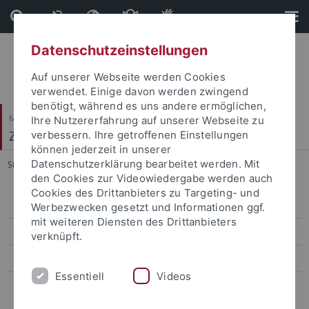
Direkt
Direkt
zum
zur
Inhalt
Fußleiste
Datenschutzeinstellungen
Auf unserer Webseite werden Cookies
verwendet. Einige davon werden zwingend
benötigt, während es uns andere ermöglichen,
Mathematisch-Naturwissenschaftliche Fakultät
Ihre Nutzererfahrung auf unserer Webseite zu
Zellbiologie
verbessern. Ihre getroffenen Einstellungen
können jederzeit in unserer
Datenschutzerklärung bearbeitet werden. Mit
Sie sind hier:
Startseite
...
Semester 4
den Cookies zur Videowiedergabe werden auch
Cookies des Drittanbieters zu Targeting- und
Semester 1
Werbezwecken gesetzt und Informationen ggf.
mit weiteren Diensten des Drittanbieters
Semester 2
verknüpft.
Semester 3
Essentiell
Videos
Semester 4