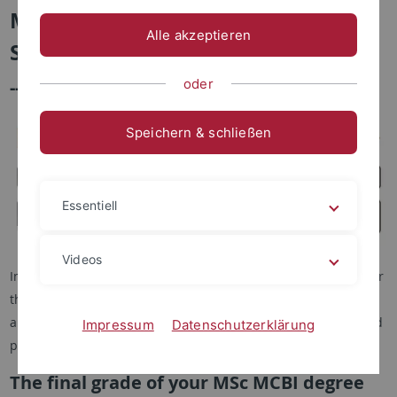
MSc MCBI Courses in the 4th
Alle akzeptieren
Semester
--- applications until 2023 ---
oder
Speichern & schließen
Essentiell
Videos
In the last semester of the MSc MCBI, you perform your master
thesis. The master thesis enables you to demonstrate your
abilities in addressing a scientific question experimentally and
Impressum
Datenschutzerklärung
present the data and conclusions adequately.
The final grade of your MSc MCBI degree