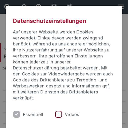
Direkt
Direkt
zum
zur
Inhalt
Fußleiste
Datenschutzeinstellungen
Auf unserer Webseite werden Cookies
verwendet. Einige davon werden zwingend
benötigt, während es uns andere ermöglichen,
Mathematisch-Naturwissenschaftliche Fakultät
Ihre Nutzererfahrung auf unserer Webseite zu
Fachbereich Informatik
verbessern. Ihre getroffenen Einstellungen
können jederzeit in unserer
Datenschutzerklärung bearbeitet werden. Mit
Sie sind hier:
Startseite
...
Prüfungsausschüsse
den Cookies zur Videowiedergabe werden auch
Cookies des Drittanbieters zu Targeting- und
Personen und Kontakte
Werbezwecken gesetzt und Informationen ggf.
mit weiteren Diensten des Drittanbieters
Prüfungssekretariate
verknüpft.
Studienberatung
Essentiell
Videos
Fachschaft