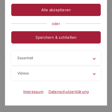
Ebene 4.3
Alle akzeptieren
Ebene 4.4
Ebene 4.5
oder
Ebene 4.6
Speichern & schließen
Ebene 4.7
Ebene 3.2
Essentiell
Ebene 3.3
Alternativer Navigationstitel
Videos
Ebene 3.5
Ebene 3.6
Impressum
Datenschutzerklärung
Ebene 3.7