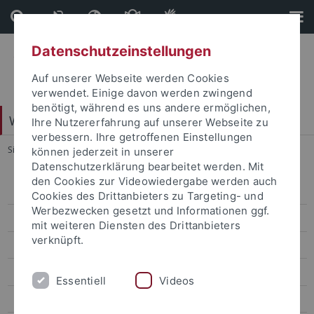
Direkt
Direkt
zum
zur
Inhalt
Fußleiste
Datenschutzeinstellungen
Auf unserer Webseite werden Cookies
verwendet. Einige davon werden zwingend
benötigt, während es uns andere ermöglichen,
Web-Styleguide Uni Tübingen
Ihre Nutzererfahrung auf unserer Webseite zu
verbessern. Ihre getroffenen Einstellungen
Sie sind hier:
Startseite
...
Ebene 6.1
können jederzeit in unserer
Datenschutzerklärung bearbeitet werden. Mit
den Cookies zur Videowiedergabe werden auch
Ebene 3.1
Cookies des Drittanbieters zu Targeting- und
Werbezwecken gesetzt und Informationen ggf.
Ebene 4.1
mit weiteren Diensten des Drittanbieters
verknüpft.
Ebene 5.1
Ebene 6.1
Essentiell
Videos
Ebene 4.2