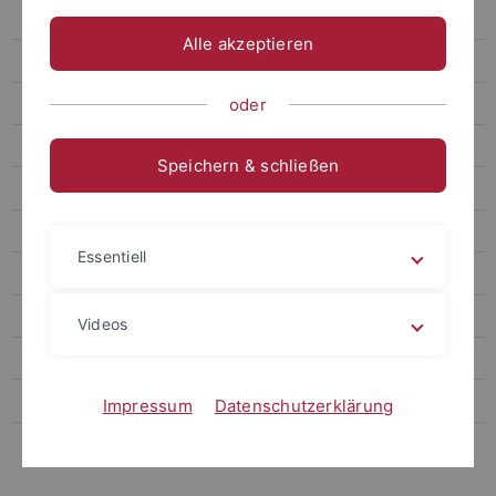
Ebene 5.1
Alle akzeptieren
Ebene 6.1
Ebene 4.5
oder
Ebene 4.6
Speichern & schließen
Ebene 4.7
Ebene 3.2
Essentiell
Ebene 3.3
Alternativer Navigationstitel
Videos
Ebene 3.5
Ebene 3.6
Impressum
Datenschutzerklärung
Ebene 3.7