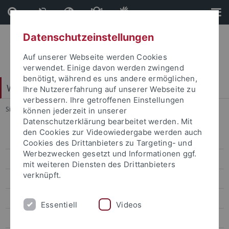
Direkt
Direkt
zum
zur
Inhalt
Fußleiste
Datenschutzeinstellungen
Auf unserer Webseite werden Cookies
verwendet. Einige davon werden zwingend
benötigt, während es uns andere ermöglichen,
Web-Styleguide Uni Tübingen
Ihre Nutzererfahrung auf unserer Webseite zu
verbessern. Ihre getroffenen Einstellungen
Sie sind hier:
Startseite
...
Ebene 4.5
können jederzeit in unserer
Datenschutzerklärung bearbeitet werden. Mit
den Cookies zur Videowiedergabe werden auch
Ebene 3.1
Cookies des Drittanbieters zu Targeting- und
Werbezwecken gesetzt und Informationen ggf.
Ebene 3.2
mit weiteren Diensten des Drittanbieters
verknüpft.
Ebene 4.1
Ebene 4.2
Essentiell
Videos
Ebene 4.3