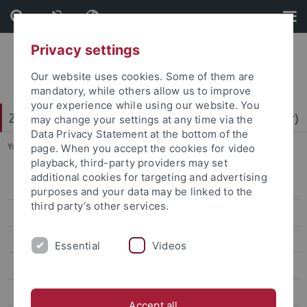
Skip
Skip
to
to
content
footer
Privacy settings
Our website uses cookies. Some of them are
mandatory, while others allow us to improve
your experience while using our website. You
Zentrum für Datenverarbeitung (ZDV) (data center)
may change your settings at any time via the
Data Privacy Statement at the bottom of the
You are here:
Home
...
Drucken
page. When you accept the cookies for video
playback, third-party providers may set
additional cookies for targeting and advertising
Drucken
purposes and your data may be linked to the
third party’s other services.
Posterdrucker
Drucker hinzufügen
Essential
Videos
Drucker Geräteverwaltung
Drucker Admin-Installation
Accept all