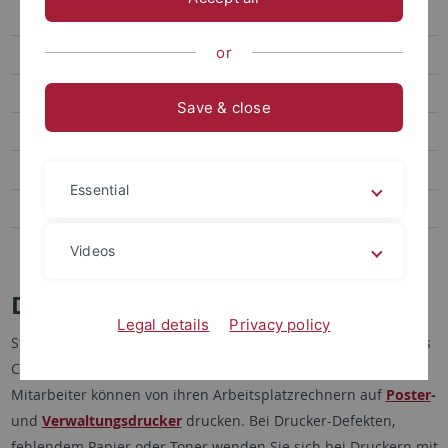
Drucker macOS
or
E-Learning
timms
Save & close
Lecture and event recording
Camera rental
Essential
Video conferences
DTEN D7
Videos
Drucken
Legal details
Privacy policy
Studierende und Gäste der Universität drucken mit Hilfe eines
Chipkarten-Guthabens auf sogenannten
Gestattungsgeräten
.
Mitarbeiter können von ihren Arbeitsplatzrechnern auf
Poster
-
und
Verwaltungsdrucker
drucken. Bei Drucker-Defekten,
fehlendem Papier oder Toner wenden Sie sich bei Druckern mit