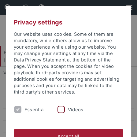
Skip
Skip
to
to
content
footer
Privacy settings
Our website uses cookies. Some of them are
mandatory, while others allow us to improve
your experience while using our website. You
Faculty of Economics and Social Sciences
may change your settings at any time via the
Institute of Education
Data Privacy Statement at the bottom of the
page. When you accept the cookies for video
playback, third-party providers may set
You are here:
Home
...
Vorträge
additional cookies for targeting and advertising
purposes and your data may be linked to the
Team Foundations of Education
third party’s other services.
Prof. Dr. Karin Amos
Essential
Videos
Prof. Dr. Marcus Emmerich
Prof. Dr. Markus Rieger-Ladich
Accept all