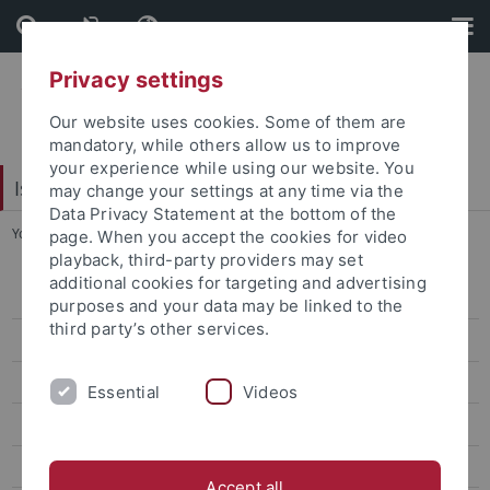
Skip
Skip
to
to
content
footer
Privacy settings
Our website uses cookies. Some of them are
mandatory, while others allow us to improve
your experience while using our website. You
Isotopenlabor
may change your settings at any time via the
Data Privacy Statement at the bottom of the
You are here:
Startseite
...
Röntgeneinrichtungen, Beschleuniger
page. When you accept the cookies for video
playback, third-party providers may set
additional cookies for targeting and advertising
Termine
purposes and your data may be linked to the
third party’s other services.
Strahlenschutz MEDIZIN UKT
Kurse
Essential
Videos
Unser Service
Isotopenlabor
Accept all