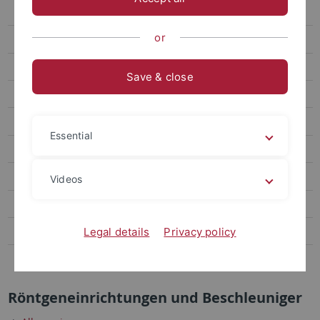
Röntgeneinrichtungen, Beschleuniger
or
Optische Strahlung
Inkorporationsmessung
Save & close
Beförderung radioaktiver Stoffe
Formulare zum Strahlenschutz
Essential
Vorschriften
Literatur
Videos
Ansprechpartner
Wie Sie uns finden
Legal details
Privacy policy
Intranet
Röntgeneinrichtungen und Beschleuniger