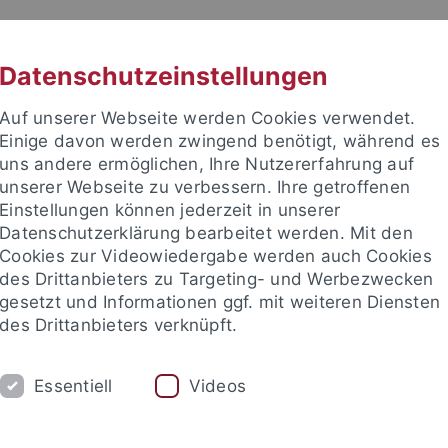
RACHE
UNI A-Z
KONTAKT
SUC
Datenschutzeinstellungen
Auf unserer Webseite werden Cookies verwendet.
Einige davon werden zwingend benötigt, während es
uns andere ermöglichen, Ihre Nutzererfahrung auf
unserer Webseite zu verbessern. Ihre getroffenen
Einstellungen können jederzeit in unserer
Datenschutzerklärung bearbeitet werden. Mit den
Cookies zur Videowiedergabe werden auch Cookies
des Drittanbieters zu Targeting- und Werbezwecken
gesetzt und Informationen ggf. mit weiteren Diensten
TUDIUM
FORSCHUNG
EINRICHTUNGE
des Drittanbieters verknüpft.
Universitätsbibliothek
Zentrum für Datenverarbeitung
Essentiell
Videos
ale Einrichtungen
Isotopenlabor & Strahlenschutz
Unser Serv