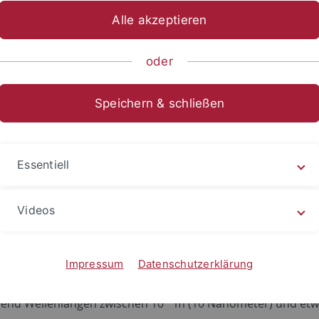
Alle akzeptieren
eneinrichtungen und Beschleuniger
oder
eines
g
Speichern & schließen
enschutzbeauftragte
e und Genehmigung
Essentiell
trie
chpartner
Videos
mein
Impressum
Datenschutzerklärung
rahlung bezeichnet elektromagnetische Wellen mit Photon
-8
end Wellenlängen zwischen 10
m (10 Nanometer) und etw