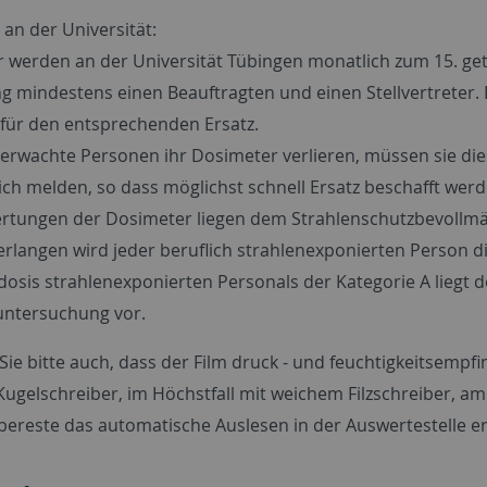
an der Universität:
 werden an der Universität Tübingen monatlich zum 15. geta
ng mindestens einen Beauftragten und einen Stellvertreter.
 für den entsprechenden Ersatz.
berwachte Personen ihr Dosimeter verlieren, müssen sie di
ich melden, so dass möglichst schnell Ersatz beschafft wer
rtungen der Dosimeter liegen dem Strahlenschutzbevollm
erlangen wird jeder beruflich strahlenexponierten Person die
osis strahlenexponierten Personals der Kategorie A liegt d
ntersuchung vor.
ie bitte auch, dass der Film druck - und feuchtigkeitsempfin
Kugelschreiber, im Höchstfall mit weichem Filzschreiber, am
ebereste das automatische Auslesen in der Auswertestelle 