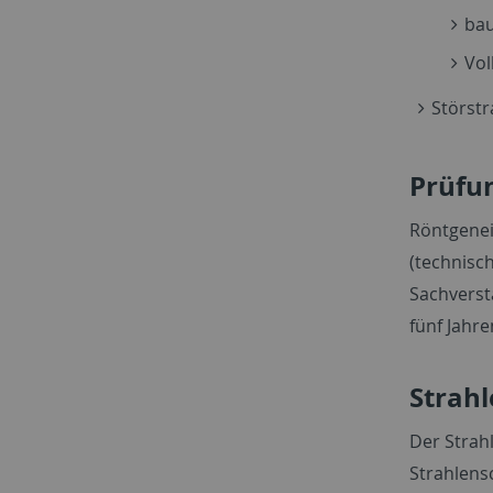
bau
Vol
Störstr
Prüfu
Röntgenei
(technisc
Sachverst
fünf Jahr
Strah
Der Strah
Strahlens