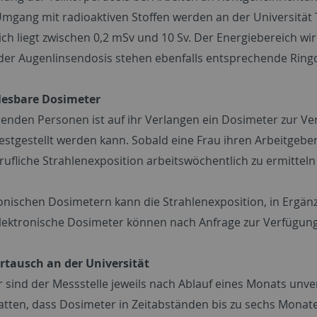
Umgang mit radioaktiven Stoffen werden an der Universität 
ch liegt zwischen 0,2 mSv und 10 Sv. Der Energiebereich w
er Augenlinsendosis stehen ebenfalls entsprechende Ring
lesbare Dosimeter
nden Personen ist auf ihr Verlangen ein Dosimeter zur Ver
festgestellt werden kann. Sobald eine Frau ihren Arbeitgeber
erufliche Strahlenexposition arbeitswöchentlich zu ermitteln
ronischen Dosimetern kann die Strahlenexposition, in Ergän
lektronische Dosimeter können nach Anfrage zur Verfügung 
tausch an der Universität
 sind der Messstelle jeweils nach Ablauf eines Monats unve
atten, dass Dosimeter in Zeitabständen bis zu sechs Monate