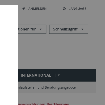
HEN
ANMELDEN
LANGUAGE
Informationen für
Schnellzugriff
N
INTERNATIONAL
Zentrale Anlaufstellen und Beratungsangebote
ice
Röntgeneinrichtungen, Beschleuniger