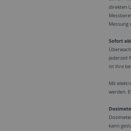
direkten 
Messberei
Messung d
Sofort ab
Überwache
jederzeit 
ist ihre b
Mit elekt
werden. E
Dosimeter
Dosimeter
kann gest