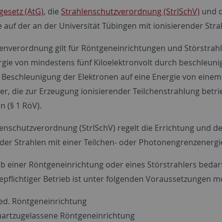
esetz (AtG)
, die
Strahlenschutzverordnung (StrlSchV)
und 
 auf der an der Universität Tübingen mit ionisierender St
enverordnung gilt für Röntgeneinrichtungen und Störstrahl
gie von mindestens fünf Kiloelektronvolt durch beschleuni
Beschleunigung der Elektronen auf eine Energie von einem Me
ler, die zur Erzeugung ionisierender Teilchenstrahlung be
n (§ 1 RöV).
lenschutzverordnung (StrlSchV) regelt die Errichtung und d
nder Strahlen mit einer Teilchen- oder Photonengrenzenergi
eb einer Röntgeneinrichtung oder eines Störstrahlers beda
gepflichtiger Betrieb ist unter folgenden Voraussetzungen m
ed. Röntgeneinrichtung
artzugelassene Röntgeneinrichtung