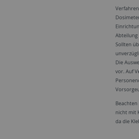
Verfahren 
Dosimeter
Einrichtu
Abteilung
Sollten ü
unverzügl
Die Auswe
vor. Auf V
Personend
Vorsorgeu
Beachten S
nicht mit 
da die Kl