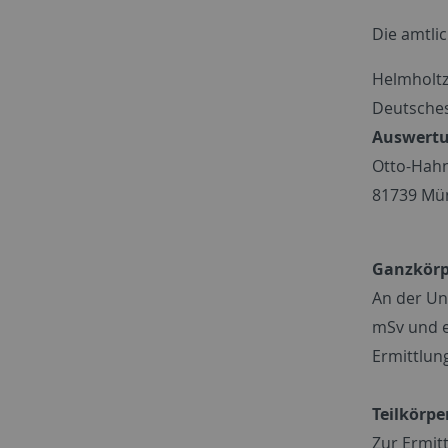
Die amtli
Helmholt
Deutsche
Auswertu
Otto-Hahn
81739 Mü
Ganzkörp
An der Un
mSv und e
Ermittlung
Teilkörpe
Zur Ermit