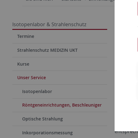
Röntg
Isotopenlabor & Strahlenschutz
Allgem
Termine
Prüfun
Strahlenschutz MEDIZIN UKT
Strahl
Kurse
Anzeig
Dosime
Unser Service
Anspre
Isotopenlabor
Röntgeneinrichtungen, Beschleuniger
Allge
Optische Strahlung
Röntgenst
entsprech
Inkorporationsmessung