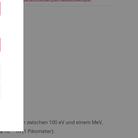
enenergien zwischen 100 eV und einem MeV,
-12
a 10
m (1 Pikometer).