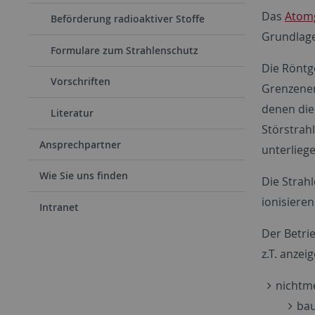
Das
Atomg
Beförderung radioaktiver Stoffe
Grundlage
Formulare zum Strahlenschutz
Die Röntg
Vorschriften
Grenzener
denen die 
Literatur
Störstrah
Ansprechpartner
unterliege
Wie Sie uns finden
Die Strah
ionisiere
Intranet
Der Betri
z.T. anzei
nichtm
bau