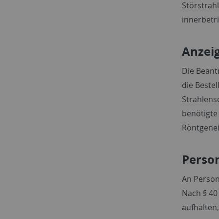
Störstrahl
innerbetri
Anzei
Die Beant
die Beste
Strahlens
benötigte
Röntgenein
Perso
An Persone
Nach § 40
aufhalten