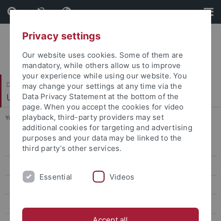
Skip
Skip
to
to
content
footer
Privacy settings
Our website uses cookies. Some of them are
mandatory, while others allow us to improve
your experience while using our website. You
Dezernat I
may change your settings at any time via the
Universitätsentwicklung, Struktur und Recht
Data Privacy Statement at the bottom of the
page. When you accept the cookies for video
playback, third-party providers may set
You are here:
Startseite
...
Gremienwahlen 2026
additional cookies for targeting and advertising
purposes and your data may be linked to the
Abteilung 1 – Geschäftsstelle Universitätsrat und Planungsfragen
third party’s other services.
Abteilung 2 – Struktur und Gremien
Essential
Videos
Gremientermine
Ausschüsse und Kommissionen
Accept all