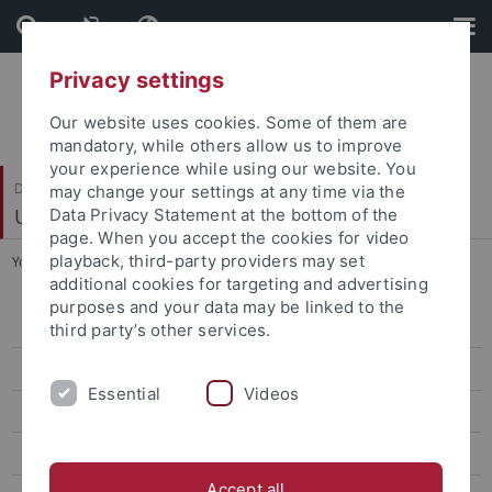
Skip
Skip
to
to
content
footer
Privacy settings
Our website uses cookies. Some of them are
mandatory, while others allow us to improve
your experience while using our website. You
Dezernat I
may change your settings at any time via the
Universitätsentwicklung, Struktur und Recht
Data Privacy Statement at the bottom of the
page. When you accept the cookies for video
playback, third-party providers may set
You are here:
Startseite
...
2014
additional cookies for targeting and advertising
purposes and your data may be linked to the
Abteilung 1 – Geschäftsstelle Universitätsrat und Planungsfragen
third party’s other services.
Abteilung 2 – Struktur und Gremien
Essential
Videos
Abteilung 3 – Recht
Amtliche Bekanntmachungen
Accept all