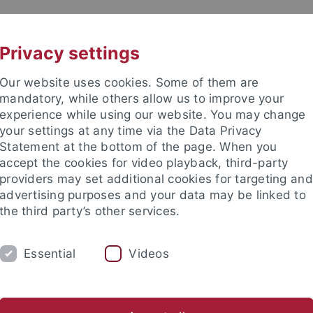
UNI A-Z
KONTAKT
Privacy settings
Our website uses cookies. Some of them are
mandatory, while others allow us to improve your
experience while using our website. You may change
your settings at any time via the Data Privacy
er
Statement at the bottom of the page. When you
accept the cookies for video playback, third-party
providers may set additional cookies for targeting and
advertising purposes and your data may be linked to
the third party’s other services.
TUDIUM
FORSCHUNG
EINRICHTUNGE
Essential
Videos
Zentren und Institute
Nachwuchsförderung
Kooperation
sinfrastruktur
Digital Humanities Center
Team
Heiko Bre