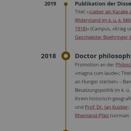
2019
Publikation der Disse
Titel: »
›Lieber als Kacake
Widerstand im k. u. k. M
1918)
« (Campus, »Krieg u
Geschwister Boehringer I
2018
Doctor philosophia
Promotion an der
Philos
»magna cum laude«; Titel 
an Hunger sterben‹ – B
Besatzungspolitik im k. u
ihrem historisch-geograf
und
Prof. Dr. Jan Kusber
;
Rheinland-Pfalz
(vormals 