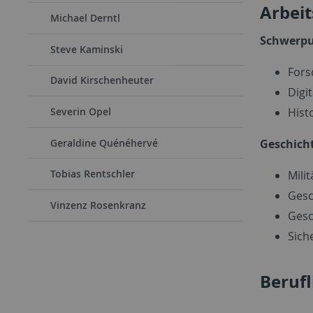
Arbei
Michael Derntl
Schwerpu
Steve Kaminski
For
David Kirschenheuter
Digi
Severin Opel
Hist
Geraldine Quénéhervé
Geschicht
Tobias Rentschler
Mili
Gesc
Vinzenz Rosenkranz
Gesc
Sich
Beruf