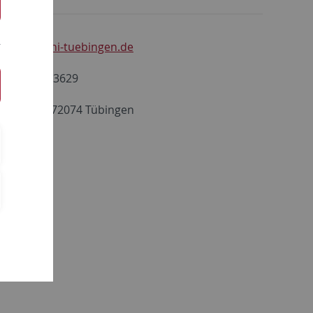
rendel
@uni-tuebingen.de
)7071 29-73629
straße 2, 72074 Tübingen
0