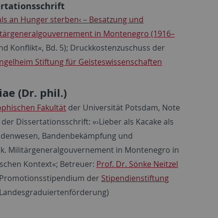
rtationsschrift
 als an Hunger sterben‹ – Besatzung und
ilitärgeneralgouvernement in Montenegro (1916–
nd Konflikt«, Bd. 5); Druckkostenzuschuss der
ngelheim Stiftung für Geisteswissenschaften
e (Dr. phil.)
ophischen Fakultät
der Universität Potsdam, Note
der Dissertationsschrift: »›Lieber als Kacake als
andenwesen, Bandenbekämpfung und
. k. Militärgeneralgouvernement in Montenegro in
ischen Kontext«; Betreuer:
Prof. Dr. Sönke Neitzel
 Promotionsstipendium der
Stipendienstiftung
Landesgraduiertenförderung)