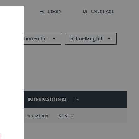
SEARCH
LOGIN
LANGUAGE
Informationen für
Schnellzugriff
N
INTERNATIONAL
spartner
Innovation
Service
ndel