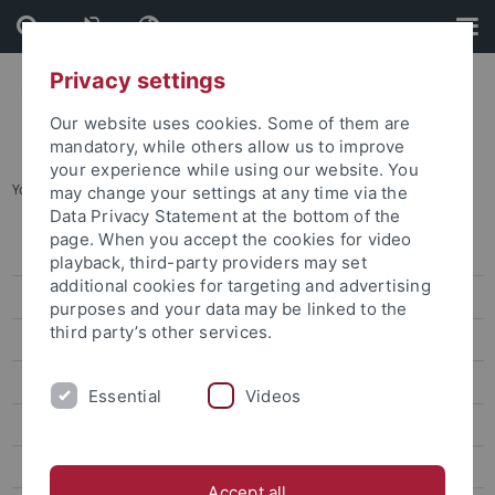
Skip
Skip
to
to
content
footer
Privacy settings
Our website uses cookies. Some of them are
mandatory, while others allow us to improve
your experience while using our website. You
You are here:
Startseite
...
Mitglieder (alphabetisch)
may change your settings at any time via the
Data Privacy Statement at the bottom of the
page. When you accept the cookies for video
Organisation
playback, third-party providers may set
additional cookies for targeting and advertising
Mitglieder (nach Teilprojekten)
purposes and your data may be linked to the
third party’s other services.
Mitglieder (alphabetisch)
Assoziierte Mitglieder
Essential
Videos
Forschungsprogramm
Forschungsprojekte
Accept all