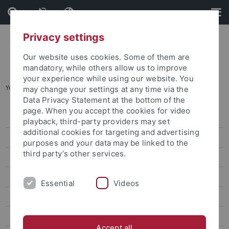
Skip
Skip
to
to
content
footer
Privacy settings
Our website uses cookies. Some of them are
mandatory, while others allow us to improve
your experience while using our website. You
You are here:
Startseite
...
Semestertermine bis 2029
may change your settings at any time via the
Data Privacy Statement at the bottom of the
page. When you accept the cookies for video
Studienanfang
playback, third-party providers may set
additional cookies for targeting and advertising
Prüfungen
purposes and your data may be linked to the
third party’s other services.
Beiträge und Gebühren
Administration
Essential
Videos
Erfolgreich studieren
Semester- und Studienplanung
Accept all