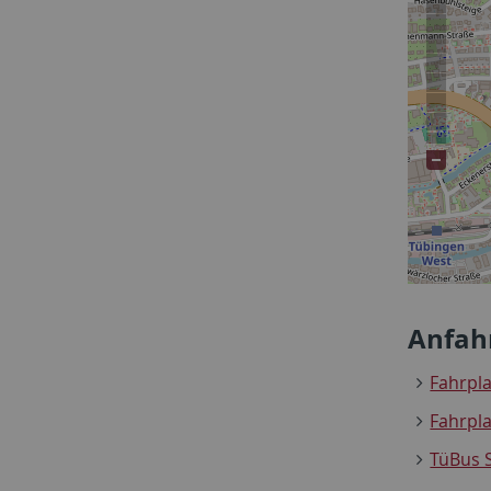
Anfah
Fahrpl
Fahrpl
TüBus 