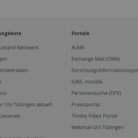
Angebote
Portale
zustand Netzwerk
ALMA
gen
Exchange Mail (OWA)
zmaterialien
Forschungsinformationssyst
e
ILIAS, moodle
enü
Personensuche (EPV)
r Uni Tübingen aktuell
Praxisportal
Generale
Timms Video Portal
Webmail Uni Tübingen