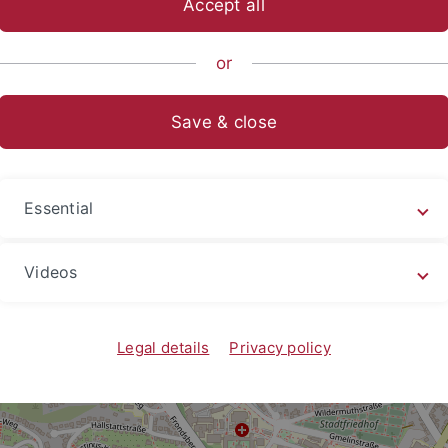
Accept all
 of Fellows
raße 27
or
bingen
Save & close
straße 27
Essential
htsplan
Videos
Legal details
Privacy policy