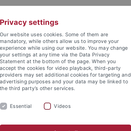
UNI A-Z
KONTAKT
Privacy settings
Our website uses cookies. Some of them are
mandatory, while others allow us to improve your
experience while using our website. You may change
your settings at any time via the Data Privacy
TUDIUM
Statement at the bottom of the page. When you
FORSCHUNG
EINRICHTUNGE
accept the cookies for video playback, third-party
providers may set additional cookies for targeting and
les und Publikationen
Campusleben
Im Dialog
Karriere
advertising purposes and your data may be linked to
the third party’s other services.
 und Anfahrt
Lagepläne
Karte B: Wilhelmstraße - Talkliniken
Essential
Videos
läne - Karte B