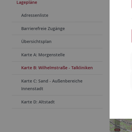
College
Lagepläne
Adressenliste
Rümelinst
72074 Tü
Barrierefreie Zugänge
Übersichtsplan
Rümelin
Karte A: Morgenstelle
Übersic
Karte B: Wilhelmstraße - Talkliniken
Karte C: Sand - Außenbereiche
Innenstadt
Karte D: Altstadt