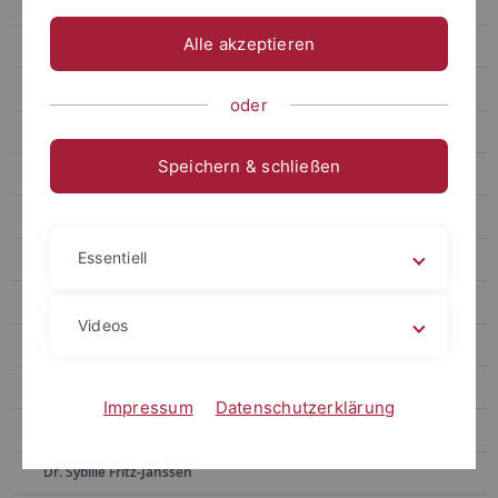
Ehemalige Mitarbeitende
Alle akzeptieren
Dr. Alla Belakouzova
Dr. Barbara Bergmann
oder
Lehre
Speichern & schließen
Veröffentlichungen
Dr. Toni Böhme
Essentiell
Ass. iur. Sven Bornefeld
Dr. Klaus Bott
Videos
Dr. Annemarie Dax, geb. Dlugosch
Dr. Beate Ehret
Impressum
Datenschutzerklärung
Anke Eikens
Dr. Sybille Fritz-Janssen