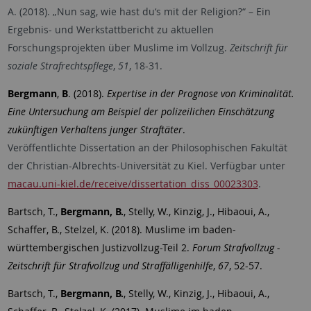
A. (2018). „Nun sag, wie hast du‘s mit der Religion?“ – Ein
Ergebnis- und Werkstattbericht zu aktuellen
Forschungsprojekten über Muslime im Vollzug.
Zeitschrift für
soziale Strafrechtspflege
,
51
, 18-31.
Bergmann
,
B
.
(2018).
Expertise in der Prognose von Kriminalität.
Eine Untersuchung am Beispiel der polizeilichen Einschätzung
zukünftigen Verhaltens junger Straftäter
.
Veröffentlichte Dissertation an der Philosophischen Fakultät
der Christian-Albrechts-Universität zu Kiel. Verfügbar unter
macau.uni-kiel.de/receive/dissertation_diss_00023303
.
Bartsch, T.,
Bergmann, B.
, Stelly, W., Kinzig, J., Hibaoui, A.,
Schaffer, B., Stelzel, K. (2018). Muslime im baden-
württembergischen Justizvollzug-Teil 2.
Forum Strafvollzug -
Zeitschrift für Strafvollzug und Straffälligenhilfe
,
67
, 52-57.
Bartsch, T.,
Bergmann, B.
, Stelly, W., Kinzig, J., Hibaoui, A.,