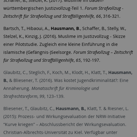
Schaffer, B., Stelzel, K. (2017). Muslime im baden-
württembergischen Justizvollzug-Teil 1.
Forum Strafvollzug -
Zeitschrift für Strafvollzug und Straffälligenhilfe, 66
, 316-321.
Bartsch, T., Hibaoui, A.,
Hausmann, B
., Schaffer, B., Stelly, W.,
Stelzel, K., Kinzig, J. (2016). Muslime im Justizvollzug - Skizze
einer Pilotstudie. Zugleich eine kleine Einführung in die
islamische (Gefängnis-)Seelsorge.
Forum Strafvollzug – Zeitschrift
für Strafvollzug und Straffälligenhilfe
,
65
, 192-197.
Glaubitz, C., Steglich, F., Koch, M., Klodt, H., Klatt, T.,
Hausmann,
B.
, & Bliesener, T. (2016). Was kostet Jugendkriminalität?: Eine
Annäherung.
Monatsschrift für Kriminologie und
Strafrechtsreform
,
99
, 123–139.
Bliesener, T., Glaubitz, C.,
Hausmann, B.,
Klatt, T. & Riesner, L.
(2015): Prozess- und Wirkungsevaluation der NRW-Initiative
“Kurve kriegen” – Abschlussbericht der Wirkungsevaluation.
Christian-Albrechts-Universität zu Kiel. Verfügbar unter