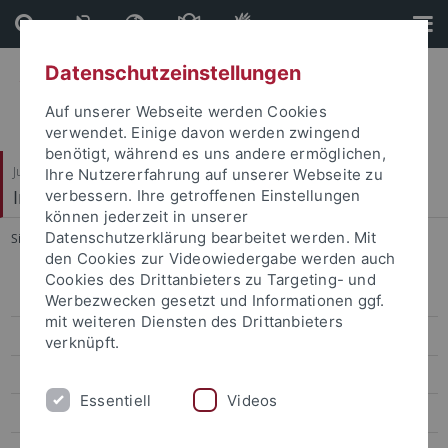
Direkt
Direkt
zum
zur
Inhalt
Fußleiste
Datenschutzeinstellungen
Auf unserer Webseite werden Cookies
verwendet. Einige davon werden zwingend
benötigt, während es uns andere ermöglichen,
Juristische Fakultät
Ihre Nutzererfahrung auf unserer Webseite zu
Institut für Kriminologie
verbessern. Ihre getroffenen Einstellungen
können jederzeit in unserer
Datenschutzerklärung bearbeitet werden. Mit
Sie sind hier:
Startseite
...
Veröffentlichungen
den Cookies zur Videowiedergabe werden auch
Cookies des Drittanbieters zu Targeting- und
Wissenschaft
Werbezwecken gesetzt und Informationen ggf.
mit weiteren Diensten des Drittanbieters
Verwaltung
verknüpft.
Gäste
Essentiell
Videos
Studentische Hilfskräfte